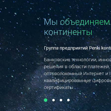
Мы объединяем
континенты
ontinentai
Penkių kontinentų bankinės tech
(BS/2)
инновационные
ей,
Программные и технические 
и IPTV,
индустрии финансов и розни
ровые