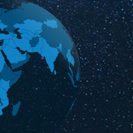
Penkių kontinentų komunikacijų centras
и EFTPOS-
Оптоволоконный Интернет и IPTV,
мы
профессиональные IT-услуги