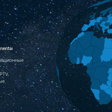
nologijos
ASHBURN International
Мониторинг и управление сетям
решения для
терминалов, платежи и програм
чной торговли
лояльности