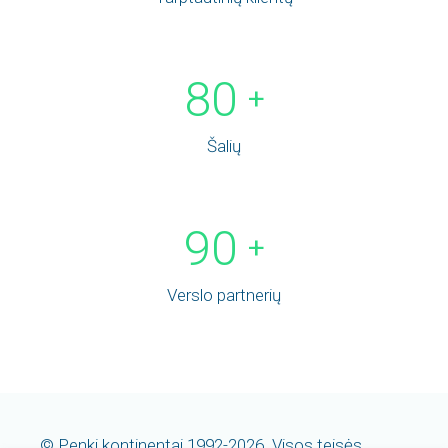
80
+
Šalių
90
+
Verslo partnerių
© Penki kontinentai 1992-2026. Visos teisės