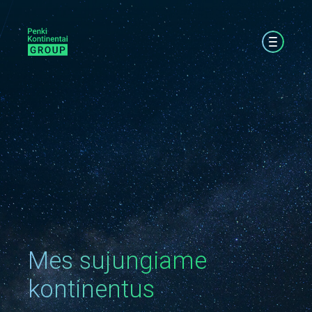
Mes sujungiame
kontinentus