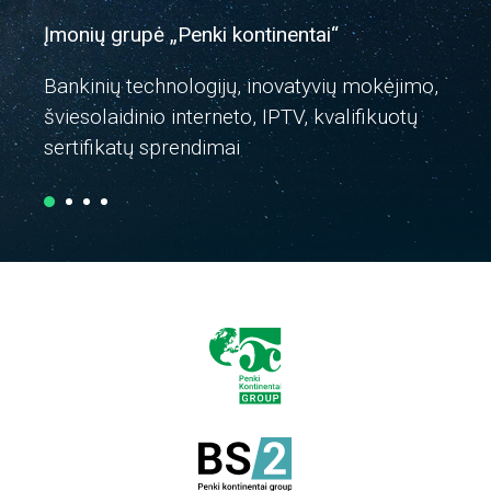
Įmonių grupė „Penki kontinentai“
„P
(B
Bankinių technologijų, inovatyvių mokėjimo,
šviesolaidinio interneto, IPTV, kvalifikuotų
Te
sertifikatų sprendimai
ir