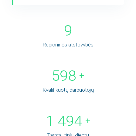
9
Regioninės atstovybės
599
+
Kvalifikuotų darbuotojų
1 498
+
Tarptautinių klientų