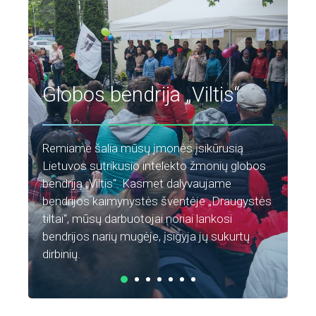
Globos bendrija „Viltis“
G
Remiame šalia mūsų įmonės įsikūrusią
Lietuvos sutrikusio intelekto žmonių globos
bendriją „Viltis“. Kasmet dalyvaujame
Re
bendrijos kaimynystės šventėje „Draugystės
sa
tiltai“, mūsų darbuotojai noriai lankosi
„L
bendrijos narių mugėje, įsigyja jų sukurtų
te
dirbinių.
„P