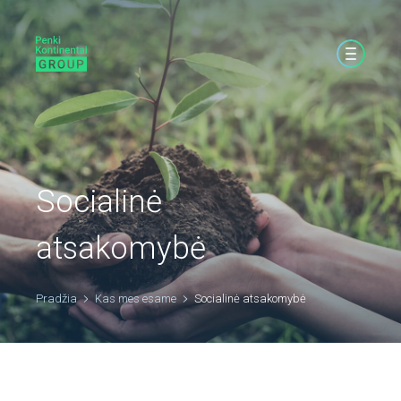
Socialinė
atsakomybė
Pradžia
Kas mes esame
Socialinė atsakomybė