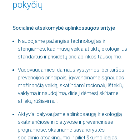
pokyčių
Socialinė
Soci
atsakomybė
atsakomyb
Socialinė atsakomybė aplinkosaugos srityje
aplinkosaugos
santyk
srityje
darbuo
Naudojame pažangias technologijas ir
stengiamės, kad mūsų veikla atitiktų ekologinius
standartus ir prisidėtų prie aplinkos tausojimo.
Vadovaudamiesi darnaus vystymosi bei taršos
prevencijos principais, įgyvendiname sąnaudas
mažinančią veiklą, skatindami racionalų išteklių
valdymą ir naudojimą, didelį dėmesį skiriame
atliekų rūšiavimui.
Aktyviai dalyvaujame aplinkosaugą ir ekologiją
skatinančiose iniciatyvose ir prevencinėse
programose, skatiname savanorystės,
socialinio atsakingumo ir pilietiškumo idėjas.