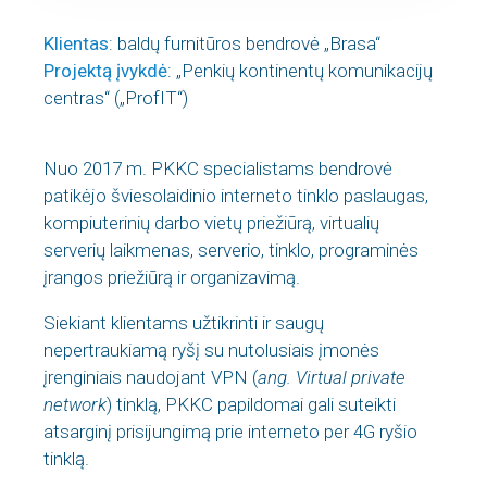
Klientas
: baldų furnitūros bendrovė „Brasa“
Projektą įvykdė
: „Penkių kontinentų komunikacijų
centras“ („ProfIT“)
Nuo 2017 m. PKKC specialistams bendrovė
patikėjo šviesolaidinio interneto tinklo paslaugas,
kompiuterinių darbo vietų priežiūrą, virtualių
serverių laikmenas, serverio, tinklo, programinės
įrangos priežiūrą ir organizavimą.
Siekiant klientams užtikrinti ir saugų
nepertraukiamą ryšį su nutolusiais įmonės
įrenginiais naudojant VPN (
ang. Virtual private
network
) tinklą, PKKC papildomai gali suteikti
atsarginį prisijungimą prie interneto per 4G ryšio
tinklą.