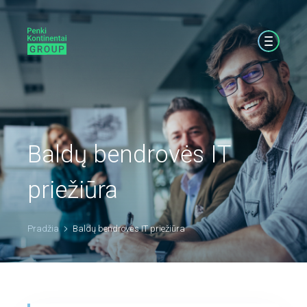
Baldų bendrovės IT
priežiūra
Pradžia
Baldų bendrovės IT priežiūra